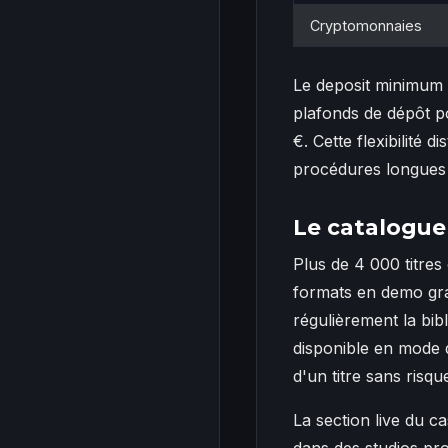
Cryptomonnaies
Le deposit minimum f
plafonds de dépôt po
€. Cette flexibilité
procédures longues
Le catalogue
Plus de 4 000 titres 
formats en demo gra
régulièrement la bib
disponible en mode 
d'un titre sans risq
La section live du c