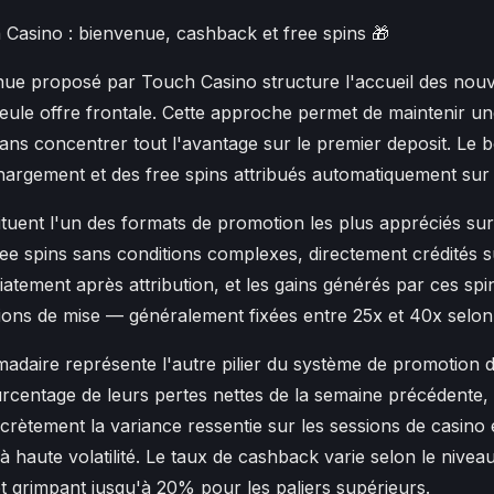
Casino : bienvenue, cashback et free spins 🎁
ue proposé par Touch Casino structure l'accueil des nouv
eule offre frontale. Cette approche permet de maintenir u
 sans concentrer tout l'avantage sur le premier deposit. L
argement et des free spins attribués automatiquement sur u
ituent l'un des formats de promotion les plus appréciés sur
ee spins sans conditions complexes, directement crédités sur
atement après attribution, et les gains générés par ces sp
itions de mise — généralement fixées entre 25x et 40x selo
daire représente l'autre pilier du système de promotion d
rcentage de leurs pertes nettes de la semaine précédente,
rètement la variance ressentie sur les sessions de casino e
 à haute volatilité. Le taux de cashback varie selon le ni
 grimpant jusqu'à 20% pour les paliers supérieurs.