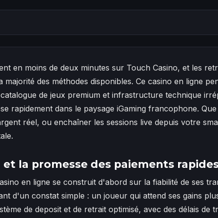
ent en moins de deux minutes sur Touch Casino, et les ret
 majorité des méthodes disponibles. Ce casino en ligne pe
, catalogue de jeux premium et infrastructure technique irré
ose rapidement dans le paysage iGaming francophone. Que 
argent réel, ou enchaîner les sessions live depuis votre s
tale.
 et la promesse des paiements rapides
asino en ligne se construit d'abord sur la fiabilité de ses t
nt d'un constat simple : un joueur qui attend ses gains plu
ystème de deposit et de retrait optimisé, avec des délais de