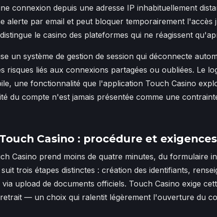
ne connexion depuis une adresse IP inhabituellement distan
alerte par email et peut bloquer temporairement l'accès jus
istingue le casino des plateformes qui ne réagissent qu'apr
tilise un système de gestion de session qui déconnecte auto
es risques liés aux connexions partagées ou oubliées. Le log
le, une fonctionnalité que l'application Touch Casino explo
ité du compte n'est jamais présentée comme une contrainte 
r Touch Casino : procédure et exigences 
uch Casino prend moins de quatre minutes, du formulaire init
suit trois étapes distinctes : création des identifiants, ren
té via upload de documents officiels. Touch Casino exige cette
etrait — un choix qui ralentit légèrement l'ouverture du c