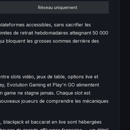
Réseau uniquement
lateformes accessibles, sans sacrifier les
imites de retrait hebdomadaires atteignant 50 000
s qui bloquent les grosses sommes derrière des
re slots vidéo, jeux de table, options live et
y, Evolution Gaming et Play'n GO alimentent
on game ne stagne jamais. Chaque slot est
 nouveaux joueurs de comprendre les mécaniques
te, blackjack et baccarat en live sont hébergées