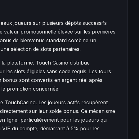
eaux joueurs sur plusieurs dépôts successifs
ne valeur promotionnelle élevée sur les premières
e bonus de bienvenue standard combine un
ne sélection de slots partenaires.
 la plateforme. Touch Casino distribue
 les slots éligibles sans code requis. Les tours
in bonus sont convertis en argent réel après
n la promotion concernée.
e TouchCasino. Les joueurs actifs récupèrent
 directement sur leur solde bonus. Ce mécanisme
n ligne, particulièrement pour les joueurs qui
veau VIP du compte, démarrant à 5% pour les