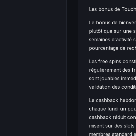
Les bonus de Touch 
Le bonus de bienven
plutôt que sur une s
semaines d'activité
pourcentage de rech
Les free spins const
régulièrement des fr
sont jouables immédi
validation des cond
Le cashback hebdoma
chaque lundi un pou
cashback réduit conc
misent sur des slots
membres standard et