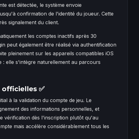
te est détectée, le système envoie
qu'à confirmation de l'identité du joueur. Cette
ès signalement du client.
matiquement les comptes inactifs après 30
in peut également être réalisé via authentification
ite pleinement sur les appareils compatibles iOS
: elle s'intègre naturellement au parcours
officielles ✅
ial à la validation du compte de jeu. Le
seignement des informations personnelles, et
 vérification dès l'inscription plutôt qu'au
ompte mais accélère considérablement tous les